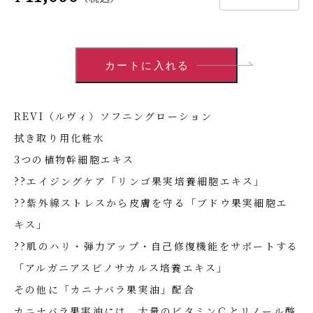
REVI（ルヴィ）ソフニングローション
拭き取り用化粧水
3つの植物幹細胞エキス
??エイジングケア「リンゴ果実培養細胞エキス」
??紫外線ストレスから皮膚を守る「ブドウ果実細胞エ
キス」
??肌のハリ・弾力アップ・自己修復機能をサポートする
「アルガニアスビノサカルス培養エキス」
その他に「カニナバラ果実油」配合
カニナバラ果実油には、大量のビタミンＣとリノール酸